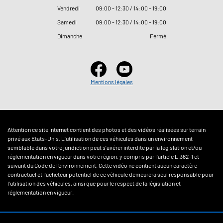
Vendredi
09
:
00 - 12
:
30 / 14
:
00 - 19
:
00
Samedi
09
:
00 - 12
:
30 / 14
:
00 - 19
:
00
Dimanche
Fermé
Mentions légales
Attention ce site internet contient des photos et des vidéos réalisées sur terrain
privé aux Etats-Unis. L'utilisation de ces véhicules dans un environnement
semblable dans votre juridiction peut s'avérer interdite par la législation et/ou
réglementation en vigueur dans votre région, y compris par l'article L.362-1 et
suivant du Code de l'environnement. Cette vidéo ne contient aucun caractère
contractuel et l'acheteur potentiel de ce véhicule demeurera seul responsable pour
l'utilisation des véhicules, ainsi que pour le respect de la législation et
réglementation en vigueur.