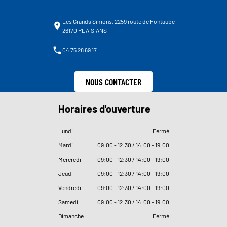
Les Grands Simons, 2259 route de Fontaube
26170 PLAISIANS
04 75 28 69 17
NOUS CONTACTER
Horaires d'ouverture
Lundi
Fermé
Mardi
09
:
00 - 12
:
30 / 14
:
00 - 19
:
00
Mercredi
09
:
00 - 12
:
30 / 14
:
00 - 19
:
00
Jeudi
09
:
00 - 12
:
30 / 14
:
00 - 19
:
00
Vendredi
09
:
00 - 12
:
30 / 14
:
00 - 19
:
00
Samedi
09
:
00 - 12
:
30 / 14
:
00 - 19
:
00
Dimanche
Fermé