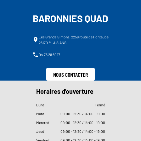
BARONNIES QUAD
Les Grands Simons, 2259 route de Fontaube
26170 PLAISIANS
04 75 28 69 17
NOUS CONTACTER
Horaires d'ouverture
Lundi
Fermé
Mardi
09
:
00 - 12
:
30 / 14
:
00 - 19
:
00
Mercredi
09
:
00 - 12
:
30 / 14
:
00 - 19
:
00
Jeudi
09
:
00 - 12
:
30 / 14
:
00 - 19
:
00
Vendredi
09
:
00 - 12
:
30 / 14
:
00 - 19
:
00