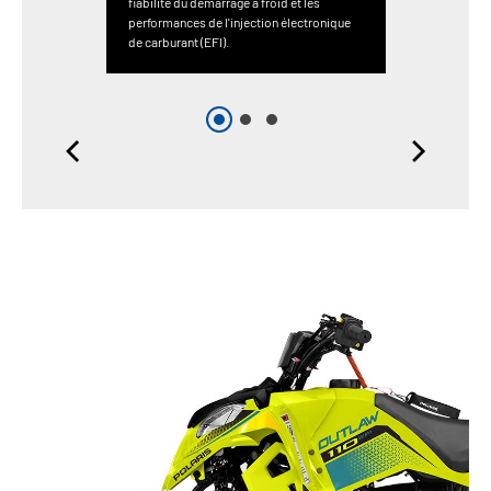
fiabilité du démarrage à froid et les
performances de l'injection électronique
de carburant (EFI).